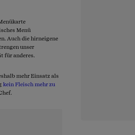
 Menükarte
risches Menü
n. Auch die hirneigene
trengen unser
t für anderes.
shalb mehr Einsatz als
ig
kein Fleisch mehr zu
Chef.