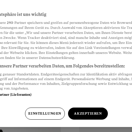
rlisten
atsphäre ist uns wichtig
Partnerinhalte
sere
293
-Partner speichern und greifen auf personenbezogene Daten wie Browserd
s: So fällt der Weg zu
Kennungen auf Ihrem Gerät zu. Durch Auswahl von Akzeptieren aktivieren Sie Tr
n für die unter „Wir und unsere Partner verarbeiten Daten, um Ihnen Dienste berei
n Zwecke. Wenn Tracker deaktiviert sind, sind manche Inhalte und Anzeigen mög
so relevant für Sie. Sie können dieses Menü jederzeit wieder aufrufen, um Ihre Ein
 Ihre Einwilligung zu widerrufen, indem Sie auf den Link Voreinstellungen verwa
d der Webseite klicken. Ihre Einstellungen gelten innerhalb unseres Website. Weite
en finden Sie in unserer Datenschutzerklärung.
nsere Partner verarbeiten Daten, um Folgendes bereitzustellen:
genauer Standortdaten. Endgeräteeigenschaften zur Identifikation aktiv abfragen
griff auf Informationen auf einem Endgerät. Personalisierte Werbung und Inhalte
ung und der Performance von Inhalten, Zielgruppenforschung sowie Entwicklung 
ng von Angeboten.
artner (Lieferanten)
EINSTELLUNGEN
AKZEPTIEREN