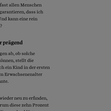
 fast allen Menschen
arantieren, dass ich
Und kann eine rein
n?
hr prägend
gen ab, ob solche
nen, stellt die
ch ein Kind in der ersten
 im Erwachsenenalter
nte.
wieder neu zu erfinden,
rum diese zehn Prozent