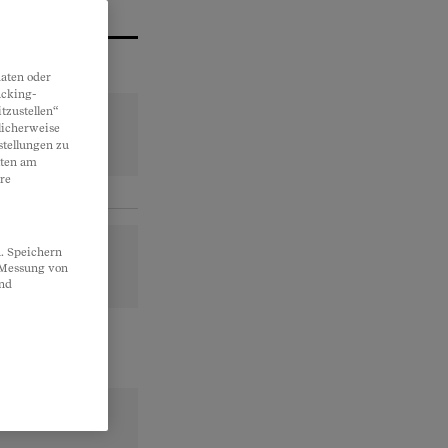
aten oder
acking-
tzustellen“
licherweise
stellungen zu
lten am
re
. Speichern
, Messung von
und