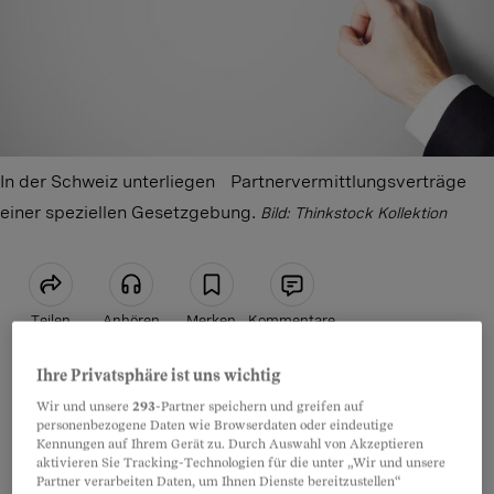
In der Schweiz unterliegen Partnervermittlungsverträge
einer speziellen Gesetzgebung.
Bild: Thinkstock Kollektion
Teilen
Anhören
Merken
Kommentare
Ihre Privatsphäre ist uns wichtig
Auch in der Schweiz suchen Hunderttausende
Artikel teilen
Wir und unsere
293
-Partner speichern und greifen auf
im Internet nach einer passenden Partnerin oder
personenbezogene Daten wie Browserdaten oder eindeutige
nach einem passenden Partner. Dabei stolpern
Kennungen auf Ihrem Gerät zu. Durch Auswahl von Akzeptieren
aktivieren Sie Tracking-Technologien für die unter „Wir und unsere
viele – so die Erfahrung des
Beobacher-
Partner verarbeiten Daten, um Ihnen Dienste bereitzustellen“