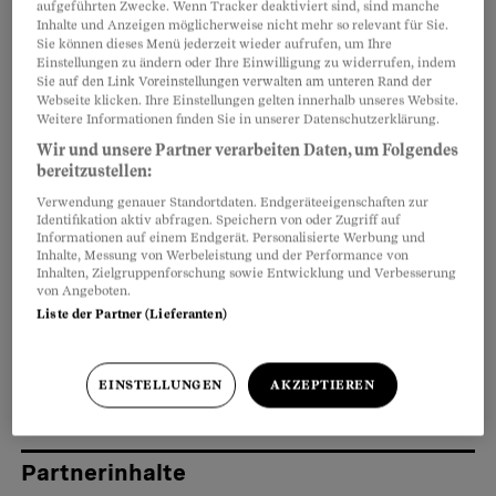
aufgeführten Zwecke. Wenn Tracker deaktiviert sind, sind manche
Beratungszentrums
– über tückenreiche
Inhalte und Anzeigen möglicherweise nicht mehr so relevant für Sie.
Geschäftsbedingungen. So lautet die häufigste
Sie können dieses Menü jederzeit wieder aufrufen, um Ihre
Einstellungen zu ändern oder Ihre Einwilligung zu widerrufen, indem
Frage an der Hotline: «Meine Online-
Sie auf den Link Voreinstellungen verwalten am unteren Rand der
Webseite klicken. Ihre Einstellungen gelten innerhalb unseres Website.
Mitgliedschaft hat sich automatisch verlängert,
Weitere Informationen finden Sie in unserer Datenschutzerklärung.
muss ich jetzt wieder ein Jahr lang zahlen?»
Wir und unsere Partner verarbeiten Daten, um Folgendes
bereitzustellen:
Nein. In der Schweiz unterliegen
Verwendung genauer Standortdaten. Endgeräteeigenschaften zur
Identifikation aktiv abfragen. Speichern von oder Zugriff auf
Partnervermittlungsverträge einer speziellen
Informationen auf einem Endgerät. Personalisierte Werbung und
Inhalte, Messung von Werbeleistung und der Performance von
Gesetzgebung: Diese gilt auch für jene Online-
Inhalten, Zielgruppenforschung sowie Entwicklung und Verbesserung
von Angeboten.
Partnervermittlungen, die für ihre Kunden
Liste der Partner (Lieferanten)
zunächst ein Persönlichkeitsprofil erstellen und
ihnen dann Vorschläge passend zu diesem Profil
EINSTELLUNGEN
AKZEPTIEREN
zuschicken.
Partnerinhalte