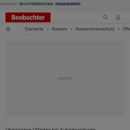
MAGAZIN
RECHTSBERATUNG
ENGAGEMENT
Startseite
Konsum
Konsumentenschutz
Off
Überrissene Offerten bei Autoreparaturen