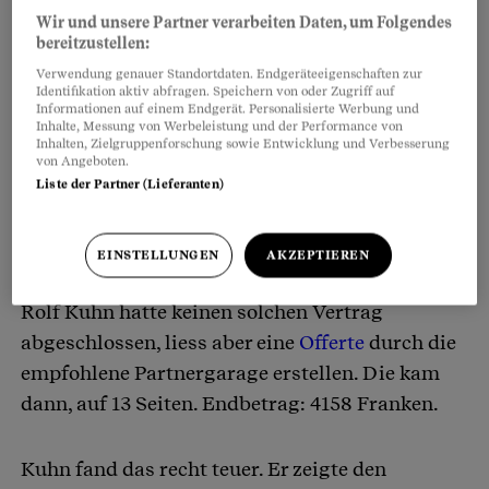
Wir und unsere Partner verarbeiten Daten, um Folgendes
bereitzustellen:
Verwendung genauer Standortdaten. Endgeräteeigenschaften zur
Identifikation aktiv abfragen. Speichern von oder Zugriff auf
Informationen auf einem Endgerät. Personalisierte Werbung und
Inhalte, Messung von Werbeleistung und der Performance von
Inhalten, Zielgruppenforschung sowie Entwicklung und Verbesserung
von Angeboten.
Liste der Partner (Lieferanten)
EINSTELLUNGEN
AKZEPTIEREN
Die Offerte ist ein Schreck
Rolf Kuhn hatte keinen solchen Vertrag
abgeschlossen, liess aber eine
Offerte
durch die
empfohlene Partnergarage erstellen. Die kam
dann, auf 13 Seiten. Endbetrag: 4158 Franken.
Kuhn fand das recht teuer. Er zeigte den