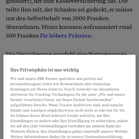
geändert), der eine Kaskoversicherung hat. Die
teilte ihm mit, der Schaden sei gedeckt, er müsse
nur den Selbstbehalt von 2000 Franken
übernehmen. Hinzu kommen aufsummiert rund
500 Franken
für höhere Prämien
.
Die Versicherung empfahl eine Partnergarage
für die Reparatur. Fast jede grössere
Ihre Privatsphäre ist uns wichtig
Autoversicherung bietet solche Partnerdeals an.
Wir und unsere
293
-Partner speichern und greifen auf
Falls sich die Kundschaft verpflichtet, immer
personenbezogene Daten wie Browserdaten oder eindeutige
dort reparieren zu lassen, winken
Rabatte bei
Kennungen auf Ihrem Gerät zu. Durch Auswahl von Akzeptieren
aktivieren Sie Tracking-Technologien für die unter „Wir und unsere
der Prämie
.
Partner verarbeiten Daten, um Ihnen Dienste bereitzustellen“
aufgeführten Zwecke. Wenn Tracker deaktiviert sind, sind manche
Inhalte und Anzeigen möglicherweise nicht mehr so relevant für Sie.
Sie können dieses Menü jederzeit wieder aufrufen, um Ihre
Partnerinhalte
Einstellungen zu ändern oder Ihre Einwilligung zu widerrufen, indem
Sie auf den Link Voreinstellungen verwalten am unteren Rand der
Webseite klicken. Ihre Einstellungen gelten innerhalb unseres Website.
Weitere Informationen finden Sie in unserer Datenschutzerklärung.