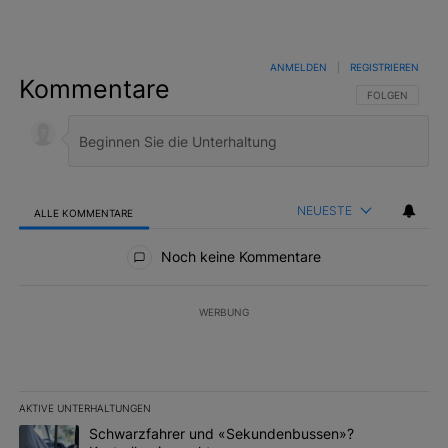
ANMELDEN
|
REGISTRIEREN
Kommentare
FOLGE DIESER 
FOLGEN
NEUESTE
ALLE KOMMENTARE
Alle Kommentare
Noch keine Kommentare
WERBUNG
AKTIVE UNTERHALTUNGEN
Das Folgende ist eine Liste der am meisten kommentierten Artikel 
Ein Trendartikel mit dem Titel "Schwarzfahrer und «Sekundenbus
Schwarzfahrer und «Sekundenbussen»?