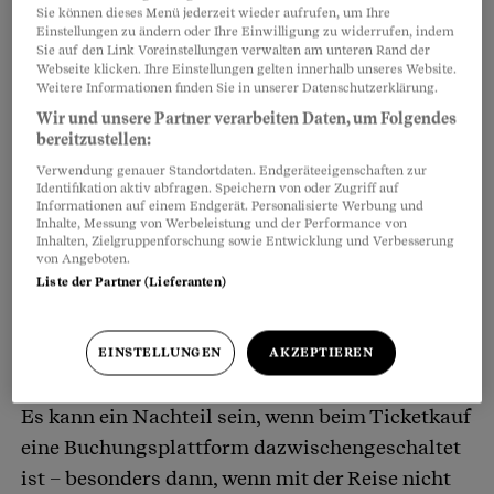
Sie können dieses Menü jederzeit wieder aufrufen, um Ihre
Einstellungen zu ändern oder Ihre Einwilligung zu widerrufen, indem
Sie auf den Link Voreinstellungen verwalten am unteren Rand der
Webseite klicken. Ihre Einstellungen gelten innerhalb unseres Website.
Weitere Informationen finden Sie in unserer Datenschutzerklärung.
Wir und unsere Partner verarbeiten Daten, um Folgendes
bereitzustellen:
Verwendung genauer Standortdaten. Endgeräteeigenschaften zur
Identifikation aktiv abfragen. Speichern von oder Zugriff auf
Informationen auf einem Endgerät. Personalisierte Werbung und
Inhalte, Messung von Werbeleistung und der Performance von
Inhalten, Zielgruppenforschung sowie Entwicklung und Verbesserung
von Angeboten.
Liste der Partner (Lieferanten)
Flug verschoben oder storniert: Wer ist
EINSTELLUNGEN
AKZEPTIEREN
zuständig?
Es kann ein Nachteil sein, wenn beim Ticketkauf
eine Buchungsplattform dazwischengeschaltet
ist – besonders dann, wenn mit der Reise nicht