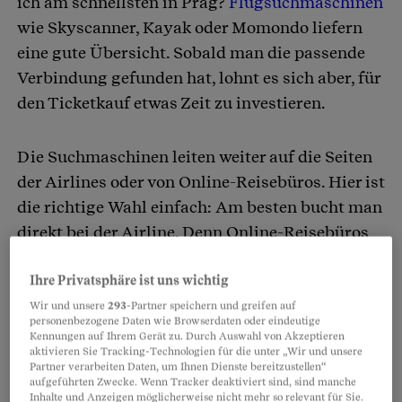
ich am schnellsten in Prag?
Flugsuchmaschinen
wie Skyscanner, Kayak oder Momondo liefern
eine gute Übersicht. Sobald man die passende
Verbindung gefunden hat, lohnt es sich aber, für
den Ticketkauf etwas Zeit zu investieren.
Die Suchmaschinen leiten weiter auf die Seiten
der Airlines oder von Online-Reisebüros. Hier ist
die richtige Wahl einfach: Am besten bucht man
direkt bei der Airline. Denn Online-Reisebüros
wie Opodo, Mytrip oder Gotogate sind nur
Vermittler. Sie werden nicht direkt
Ihre Privatsphäre ist uns wichtig
Vertragspartei, den Vertrag schliesst man mit
Wir und unsere
293
-Partner speichern und greifen auf
personenbezogene Daten wie Browserdaten oder eindeutige
der Fluggesellschaft.
Kennungen auf Ihrem Gerät zu. Durch Auswahl von Akzeptieren
aktivieren Sie Tracking-Technologien für die unter „Wir und unsere
Partner verarbeiten Daten, um Ihnen Dienste bereitzustellen“
aufgeführten Zwecke. Wenn Tracker deaktiviert sind, sind manche
Partnerinhalte
Inhalte und Anzeigen möglicherweise nicht mehr so relevant für Sie.