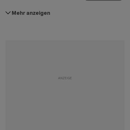
#Reiseveranstalter
Mehr anzeigen
Folgen
#Konsum
Folgen
#Interaktion
Folgen
#Rat
Folgen
#Aktuell
Folgen