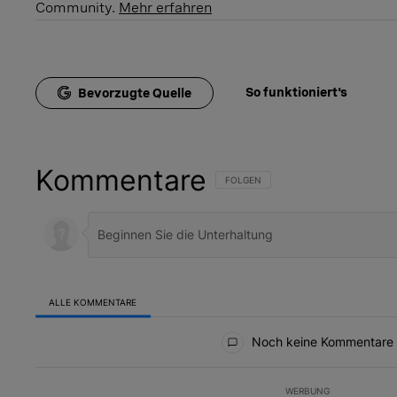
Community.
Mehr erfahren
So funktioniert's
Bevorzugte Quelle
Kommentare
FOLGE DIESER UNTERHALTUNG, UM B
FOLGEN
ALLE KOMMENTARE
Alle Kommentare
Noch keine Kommentare
WERBUNG