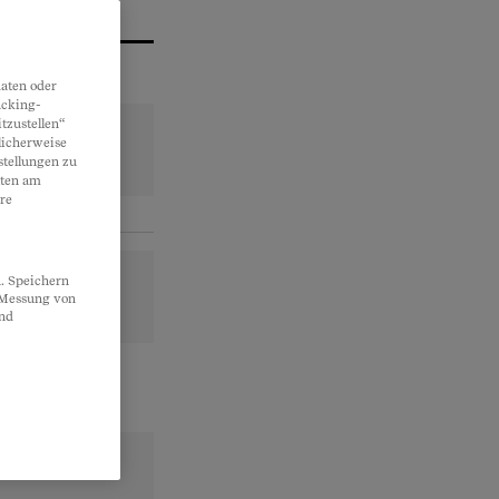
aten oder
acking-
tzustellen“
licherweise
stellungen zu
lten am
re
. Speichern
, Messung von
und