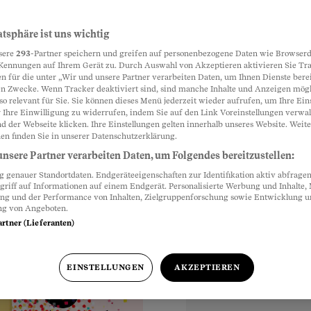
atsphäre ist uns wichtig
Partnerinhalte
sere
293
-Partner speichern und greifen auf personenbezogene Daten wie Browserd
ie sich
Kennungen auf Ihrem Gerät zu. Durch Auswahl von Akzeptieren aktivieren Sie Tr
n für die unter „Wir und unsere Partner verarbeiten Daten, um Ihnen Dienste berei
n Zwecke. Wenn Tracker deaktiviert sind, sind manche Inhalte und Anzeigen mög
so relevant für Sie. Sie können dieses Menü jederzeit wieder aufrufen, um Ihre Ein
 Ihre Einwilligung zu widerrufen, indem Sie auf den Link Voreinstellungen verwa
gelesen und behalten
d der Webseite klicken. Ihre Einstellungen gelten innerhalb unseres Website. Weite
en finden Sie in unserer Datenschutzerklärung.
k einen attraktiven
nsere Partner verarbeiten Daten, um Folgendes bereitzustellen:
genauer Standortdaten. Endgeräteeigenschaften zur Identifikation aktiv abfragen
griff auf Informationen auf einem Endgerät. Personalisierte Werbung und Inhalte
ung und der Performance von Inhalten, Zielgruppenforschung sowie Entwicklung 
ng von Angeboten.
artner (Lieferanten)
r
EINSTELLUNGEN
AKZEPTIEREN