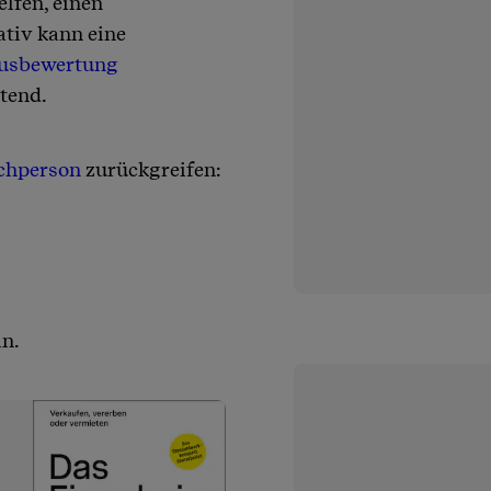
elfen, einen
ativ kann eine
usbewertung
tend.
achperson
zurückgreifen:
in.