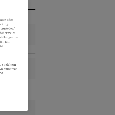
aten oder
acking-
tzustellen“
licherweise
stellungen zu
lten am
re
. Speichern
, Messung von
und