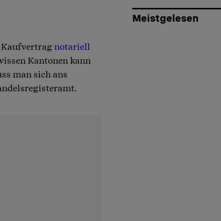
Meistgelesen
n
r Kaufvertrag
notariell
wissen Kantonen kann
uss man sich ans
andelsregisteramt.