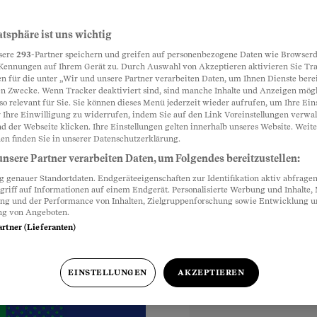
 für den
atsphäre ist uns wichtig
Partnerinhalte
sere
293
-Partner speichern und greifen auf personenbezogene Daten wie Browserd
Kennungen auf Ihrem Gerät zu. Durch Auswahl von Akzeptieren aktivieren Sie Tr
n für die unter „Wir und unsere Partner verarbeiten Daten, um Ihnen Dienste berei
n Zwecke. Wenn Tracker deaktiviert sind, sind manche Inhalte und Anzeigen mög
 aber unsicher, ob wir
so relevant für Sie. Sie können dieses Menü jederzeit wieder aufrufen, um Ihre Ein
n damit beauftragen?
 Ihre Einwilligung zu widerrufen, indem Sie auf den Link Voreinstellungen verwa
d der Webseite klicken. Ihre Einstellungen gelten innerhalb unseres Website. Weite
en finden Sie in unserer Datenschutzerklärung.
nsere Partner verarbeiten Daten, um Folgendes bereitzustellen:
genauer Standortdaten. Endgeräteeigenschaften zur Identifikation aktiv abfragen
griff auf Informationen auf einem Endgerät. Personalisierte Werbung und Inhalte
ung und der Performance von Inhalten, Zielgruppenforschung sowie Entwicklung 
ng von Angeboten.
artner (Lieferanten)
EINSTELLUNGEN
AKZEPTIEREN