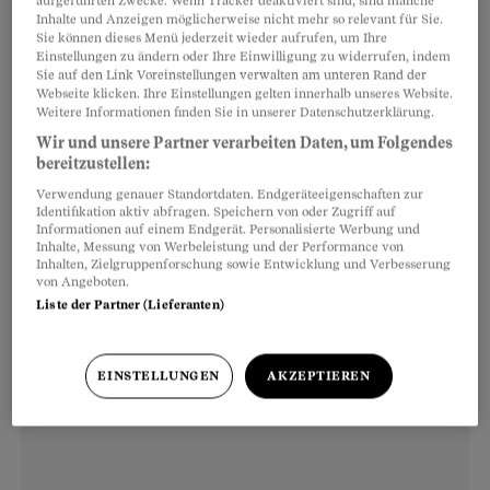
aufgeführten Zwecke. Wenn Tracker deaktiviert sind, sind manche
Passen Sie die Temperatur je nach Raum an.
Inhalte und Anzeigen möglicherweise nicht mehr so relevant für Sie.
Wohlfühltemperaturen in Stube und Bad sind
Sie können dieses Menü jederzeit wieder aufrufen, um Ihre
Einstellungen zu ändern oder Ihre Einwilligung zu widerrufen, indem
zwischen 20 und 22 Grad (Stufe 3 bis 4). Im
Sie auf den Link Voreinstellungen verwalten am unteren Rand der
Webseite klicken. Ihre Einstellungen gelten innerhalb unseres Website.
Schlafzimmer reichen 17 Grad (Stufe 2 bis 3). Für
Weitere Informationen finden Sie in unserer Datenschutzerklärung.
die Küche ideal sind 19 Grad (Stufe 2 bis 3).
Wir und unsere Partner verarbeiten Daten, um Folgendes
Halten Sie die Schlafzimmer- und die Küchentür
bereitzustellen:
geschlossen, damit andere Zimmer nicht
Verwendung genauer Standortdaten. Endgeräteeigenschaften zur
Identifikation aktiv abfragen. Speichern von oder Zugriff auf
abkühlen. Natürlich können Sie auch niedrigere
Informationen auf einem Endgerät. Personalisierte Werbung und
Inhalte, Messung von Werbeleistung und der Performance von
Temperaturen einstellen. Achtung: Senken Sie
Inhalten, Zielgruppenforschung sowie Entwicklung und Verbesserung
die Temperaturen nicht unter 12 Grad (Stufe 1),
von Angeboten.
Liste der Partner (Lieferanten)
wenn Sie verreisen –
sonst droht Schimmel
.
EINSTELLUNGEN
AKZEPTIEREN