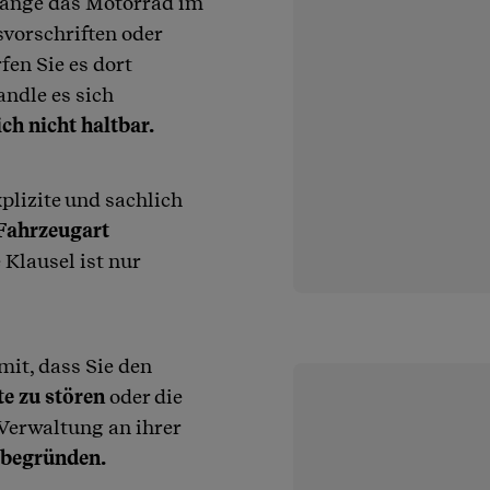
ange das Motorrad im
svorschriften oder
en Sie es dort
ndle es sich
ich nicht haltbar.
plizite und sachlich
Fahrzeugart
 Klausel ist nur
mit, dass Sie den
te zu stören
oder die
 Verwaltung an ihrer
 begründen.