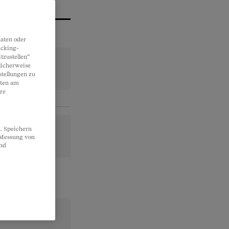
aten oder
acking-
tzustellen“
licherweise
stellungen zu
lten am
re
. Speichern
, Messung von
und