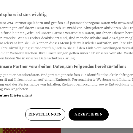
neben meinem
atsphäre ist uns wichtig
Partnerinhalte
sere
293
-Partner speichern und greifen auf personenbezogene Daten wie Browserd
abstellen?
Kennungen auf Ihrem Gerät zu. Durch Auswahl von Akzeptieren aktivieren Sie Tr
n für die unter „Wir und unsere Partner verarbeiten Daten, um Ihnen Dienste berei
n Zwecke. Wenn Tracker deaktiviert sind, sind manche Inhalte und Anzeigen mög
d zusätzlich zum Auto
so relevant für Sie. Sie können dieses Menü jederzeit wieder aufrufen, um Ihre Ein
ellen. Ist das
 Ihre Einwilligung zu widerrufen, indem Sie auf den Link Voreinstellungen verwa
d der Webseite klicken. Ihre Einstellungen gelten innerhalb unseres Website. Weite
en finden Sie in unserer Datenschutzerklärung.
nsere Partner verarbeiten Daten, um Folgendes bereitzustellen:
genauer Standortdaten. Endgeräteeigenschaften zur Identifikation aktiv abfragen
griff auf Informationen auf einem Endgerät. Personalisierte Werbung und Inhalte
ung und der Performance von Inhalten, Zielgruppenforschung sowie Entwicklung 
ng von Angeboten.
artner (Lieferanten)
EINSTELLUNGEN
AKZEPTIEREN