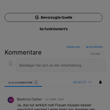
Bevorzugte Quelle
So funktioniert's
ANMELDEN
|
REGISTRIEREN
Kommentare
FOLGE DIESER 
FOLGEN
NEUESTE
ALLE KOMMENTARE
1
Alle Kommentare
Kommentar von Beatrice Callan.
Beatrice Callan
20. APRIL 2026
BC
Ja, das tut wirklich not! Frauen müssen besser
geschützt werden! Leider hinkt das Ansehen der