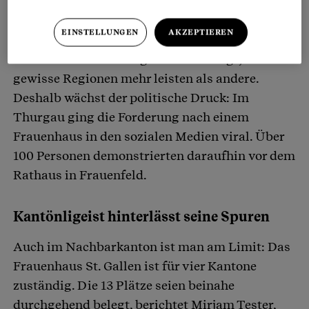
EINSTELLUNGEN
AKZEPTIEREN
Eine Studie im Auftrag der SODK zeigt, dass
gewisse Regionen mehr leisten als andere.
Deshalb wächst der politische Druck: Im
Thurgau ging die Forderung nach einem
Frauenhaus in den sozialen Medien viral. Über
100 Personen demonstrierten daraufhin vor dem
Rathaus in Frauenfeld.
Kantönligeist hinterlässt seine Spuren
Auch im Nachbarkanton ist man am Limit: Das
Frauenhaus St. Gallen ist für vier Kantone
zuständig. Die 13 Plätze seien beinahe
durchgehend belegt, berichtet Mirjam Tester,