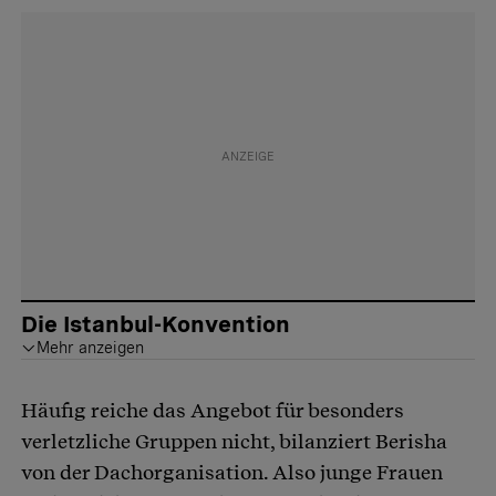
Die Istanbul-Konvention
Mehr anzeigen
Die Istanbul-Konvention, ein Übereinkommen des Europarats, schützt Frauen und Mädchen vor Gewalt. Die Konvention empfiehlt ein Familienzimmer pro 10’000 Einwohnende. Die Schweiz erreiche nur einen Viertel dieser Empfehlung, erklärt Berisha von der DAO.
Häufig reiche das Angebot für besonders
verletzliche Gruppen nicht, bilanziert Berisha
von der Dachorganisation. Also junge Frauen