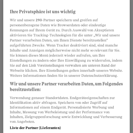
75 Prozent, damit ein Frauenhaus als
Kriseninterventionsstelle funktioniert. «Diesen
Ihre Privatsphäre ist uns wichtig
Wert überschreiten die Häuser seit Jahren
Wir und unsere
293
-Partner speichern und greifen auf
personenbezogene Daten wie Browserdaten oder eindeutige
konstant», so Berisha. Sie stellt klar: «Dies ist
Kennungen auf Ihrem Gerät zu. Durch Auswahl von Akzeptieren
aktivieren Sie Tracking-Technologien für die unter „Wir und unsere
ein kritischer Zustand, der auf Dauer nicht
Partner verarbeiten Daten, um Ihnen Dienste bereitzustellen“
zumutbar ist.»
aufgeführten Zwecke. Wenn Tracker deaktiviert sind, sind manche
Inhalte und Anzeigen möglicherweise nicht mehr so relevant für Sie.
Sie können dieses Menü jederzeit wieder aufrufen, um Ihre
Einstellungen zu ändern oder Ihre Einwilligung zu widerrufen, indem
Sie auf den Link Voreinstellungen verwalten am unteren Rand der
Partnerinhalte
Webseite klicken. Ihre Einstellungen gelten innerhalb unseres Website.
Weitere Informationen finden Sie in unserer Datenschutzerklärung.
Wir und unsere Partner verarbeiten Daten, um Folgendes
bereitzustellen:
Verwendung genauer Standortdaten. Endgeräteeigenschaften zur
Identifikation aktiv abfragen. Speichern von oder Zugriff auf
Informationen auf einem Endgerät. Personalisierte Werbung und
Inhalte, Messung von Werbeleistung und der Performance von
Inhalten, Zielgruppenforschung sowie Entwicklung und Verbesserung
von Angeboten.
Liste der Partner (Lieferanten)