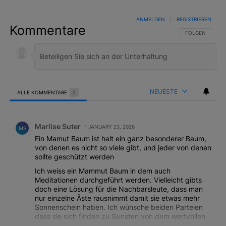
ANMELDEN
|
REGISTRIEREN
Kommentare
FOLGE DIESER 
FOLGEN
NEUESTE
ALLE KOMMENTARE
2
Alle Kommentare
Kommentar von Marlise Suter.
Marlise Suter
JANUARY 23, 2026
MS
Ein Mamut Baum ist halt ein ganz besonderer Baum,
von denen es nicht so viele gibt, und jeder von denen
sollte geschützt werden
Ich weiss ein Mammut Baum in dem auch
Meditationen durchgeführt werden. Vielleicht gibts
doch eine Lösung für die Nachbarsleute, dass man
nur einzelne Äste rausnimmt damit sie etwas mehr
Sonnenschein haben. Ich wünsche beiden Parteien
dass sie sich finden zu Gunsten von dem wertvollen
Baum