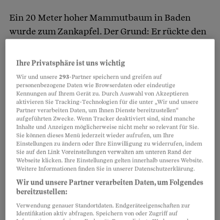
Ein 20 Meter hoher Mammutbaum in Baden
Artikel teilen
wurde zum Zankapfel. Der Grund: Er rückte den
Nachbarn zu sehr
auf die Pelle
– nur 4,5 Meter
von der Grenze entfernt, obwohl der Kanton
Ihre Privatsphäre ist uns wichtig
Aargau
6 Meter vorschreibt
. Die Nachbarn
Wir und unsere
293
-Partner speichern und greifen auf
verlangten deshalb vom Eigentümer: Der
Baum
personenbezogene Daten wie Browserdaten oder eindeutige
Kennungen auf Ihrem Gerät zu. Durch Auswahl von Akzeptieren
muss weg
.
aktivieren Sie Tracking-Technologien für die unter „Wir und unsere
Partner verarbeiten Daten, um Ihnen Dienste bereitzustellen“
aufgeführten Zwecke. Wenn Tracker deaktiviert sind, sind manche
Inhalte und Anzeigen möglicherweise nicht mehr so relevant für Sie.
Doch sie hatten die Rechnung ohne die Stadt
Sie können dieses Menü jederzeit wieder aufrufen, um Ihre
Baden gemacht. Die Gemeinde griff ein und
Einstellungen zu ändern oder Ihre Einwilligung zu widerrufen, indem
Sie auf den Link Voreinstellungen verwalten am unteren Rand der
stellte den Baum kurzerhand vorsorglich unter
Webseite klicken. Ihre Einstellungen gelten innerhalb unseres Website.
Weitere Informationen finden Sie in unserer Datenschutzerklärung.
Schutz – und verhinderte so, dass
die Säge
Wir und unsere Partner verarbeiten Daten, um Folgendes
angesetzt
wurde.
bereitzustellen:
Verwendung genauer Standortdaten. Endgeräteeigenschaften zur
Identifikation aktiv abfragen. Speichern von oder Zugriff auf