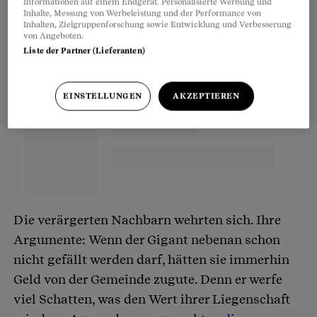
Partnerinhalte
Informationen auf einem Endgerät. Personalisierte Werbung und
Inhalte, Messung von Werbeleistung und der Performance von
Inhalten, Zielgruppenforschung sowie Entwicklung und Verbesserung
von Angeboten.
Liste der Partner (Lieferanten)
EINSTELLUNGEN
AKZEPTIEREN
Die verärgerten Nachbarn wehrten sich. Ihre
Argumente: Wenn der Gigant nebenan schon
nicht gefällt werden darf, hätten sie immerhin
Geld von der Gemeinde zugute. Denn er werfe
viel Schatten, was den Wert ihrer Liegenschaft