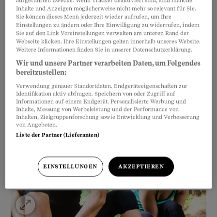
man dagegen zuerst den Vorfuss auf. Die Ferse
aufgeführten Zwecke. Wenn Tracker deaktiviert sind, sind manche
Inhalte und Anzeigen möglicherweise nicht mehr so relevant für Sie.
berührt beim Barfusslauf den Boden nicht, es
Sie können dieses Menü jederzeit wieder aufrufen, um Ihre
Einstellungen zu ändern oder Ihre Einwilligung zu widerrufen, indem
kommt zu keinem Aufprall. Das schont die
Sie auf den Link Voreinstellungen verwalten am unteren Rand der
Gelenke.
Webseite klicken. Ihre Einstellungen gelten innerhalb unseres Website.
Weitere Informationen finden Sie in unserer Datenschutzerklärung.
Wir und unsere Partner verarbeiten Daten, um Folgendes
bereitzustellen:
Verwendung genauer Standortdaten. Endgeräteeigenschaften zur
Identifikation aktiv abfragen. Speichern von oder Zugriff auf
Informationen auf einem Endgerät. Personalisierte Werbung und
Inhalte, Messung von Werbeleistung und der Performance von
Inhalten, Zielgruppenforschung sowie Entwicklung und Verbesserung
von Angeboten.
Liste der Partner (Lieferanten)
EINSTELLUNGEN
AKZEPTIEREN