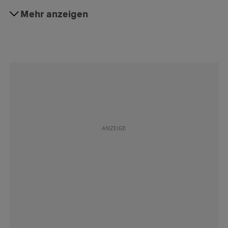
#Gesundheit
Mehr anzeigen
Folgen
#Prävention
Folgen
#Sicherheit
Folgen
#Abnehmen
Folgen