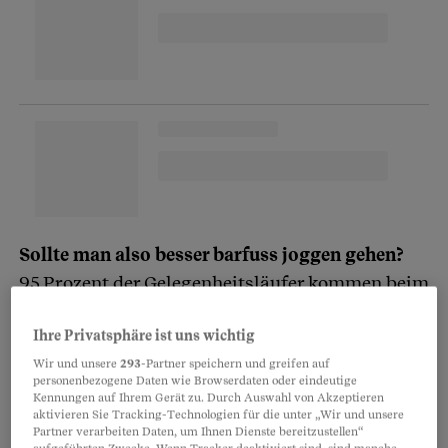
Sollte man also besser barfuss joggen gehen?
95 Prozent der Gelegenheitsläufer kommen beim
Joggen zuerst mit der Ferse auf. Wegen der
Ihre Privatsphäre ist uns wichtig
Dämpfung des Sportschuhs können sie in den
Boden stampfen, ohne dass ihnen das weh tut.
Wir und unsere
293
-Partner speichern und greifen auf
personenbezogene Daten wie Browserdaten oder eindeutige
Sie spüren nicht, dass dabei die Gelenke
Kennungen auf Ihrem Gerät zu. Durch Auswahl von Akzeptieren
aktivieren Sie Tracking-Technologien für die unter „Wir und unsere
beansprucht werden. Beim
Barfussrennen
setzt
Partner verarbeiten Daten, um Ihnen Dienste bereitzustellen“