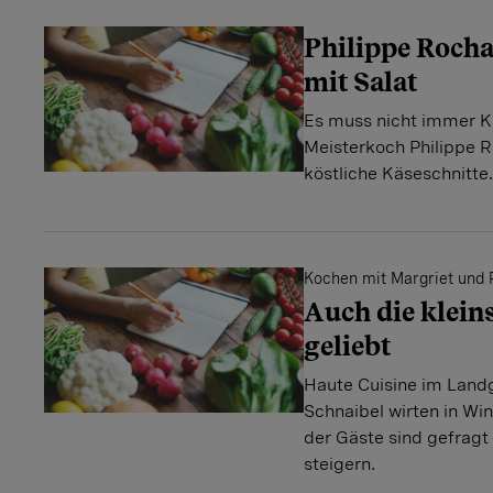
Philippe Rocha
mit Salat
Es muss nicht immer Ka
Meisterkoch Philippe R
köstliche Käseschnitte.
Kochen mit Margriet und 
Auch die klein
geliebt
Haute Cuisine im Landg
Schnaibel wirten in Win
der Gäste sind gefragt 
steigern.