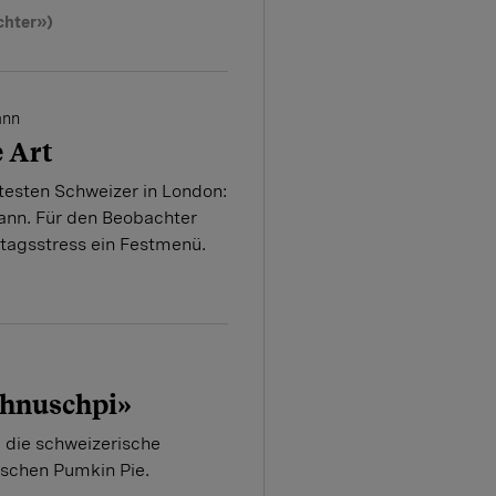
chter»)
ann
e Art
mtesten Schweizer in London:
nn. Für den Beobachter
ttagsstress ein Festmenü.
hnuschpi»
 die schweizerische
ischen Pumkin Pie.