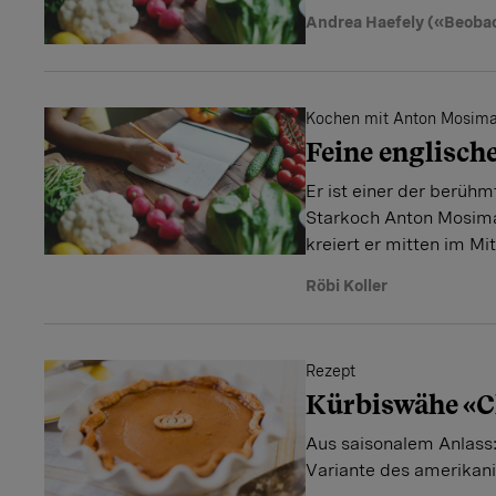
Andrea Haefely («Beoba
Kochen mit Anton Mosim
Feine englisch
Er ist einer der berüh
Starkoch Anton Mosima
kreiert er mitten im Mi
Röbi Koller
Rezept
Kürbiswähe «C
Aus saisonalem Anlass:
Variante des amerikan