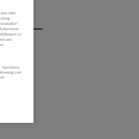
aten oder
acking-
tzustellen“
licherweise
stellungen zu
lten am
re
. Speichern
, Messung von
und