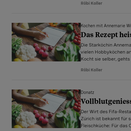
Röbi Koller
Kochen mit Annemarie Wi
Das Rezept hei
Die Starköchin Annemar
vielen Hobbyköchen an 
Kocht sie selber, gehts
Röbi Koller
Donatz
Vollblutgenies
Der Wirt des Fifa-Rest
Zürich ist bekannt für 
Fleischküche: Für das 