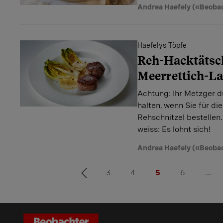
Andrea Haefely («Beoba
Haefelys Töpfe
Reh-Hacktätsch
Meerrettich-La
Achtung: Ihr Metzger d
halten, wenn Sie für d
Rehschnitzel bestellen.
weiss: Es lohnt sich!
Andrea Haefely («Beoba
3
4
5
6
...