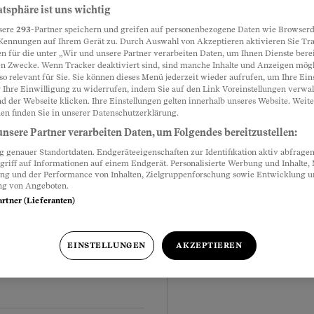
atsphäre ist uns wichtig
sere
293
-Partner speichern und greifen auf personenbezogene Daten wie Browserd
Kennungen auf Ihrem Gerät zu. Durch Auswahl von Akzeptieren aktivieren Sie Tr
n für die unter „Wir und unsere Partner verarbeiten Daten, um Ihnen Dienste berei
n Zwecke. Wenn Tracker deaktiviert sind, sind manche Inhalte und Anzeigen mög
Meistgelesen
so relevant für Sie. Sie können dieses Menü jederzeit wieder aufrufen, um Ihre Ein
dka
 Ihre Einwilligung zu widerrufen, indem Sie auf den Link Voreinstellungen verwa
d der Webseite klicken. Ihre Einstellungen gelten innerhalb unseres Website. Weite
en finden Sie in unserer Datenschutzerklärung.
nsere Partner verarbeiten Daten, um Folgendes bereitzustellen:
genauer Standortdaten. Endgeräteeigenschaften zur Identifikation aktiv abfragen
griff auf Informationen auf einem Endgerät. Personalisierte Werbung und Inhalte
ung und der Performance von Inhalten, Zielgruppenforschung sowie Entwicklung 
ng von Angeboten.
artner (Lieferanten)
e à la Sina
EINSTELLUNGEN
AKZEPTIEREN