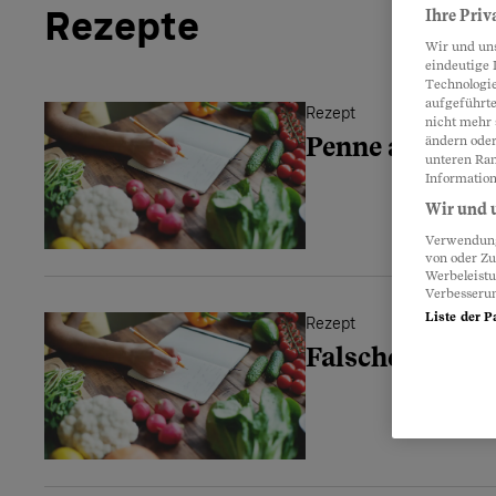
Rezepte
Ihre Priv
Wir und un
eindeutige 
Technologie
aufgeführte
Rezept
nicht mehr 
Penne alla Wo
ändern oder
unteren Ran
Information
Wir und u
Verwendung 
von oder Zu
Werbeleist
Verbesseru
Liste der P
Rezept
Falsches Fondu