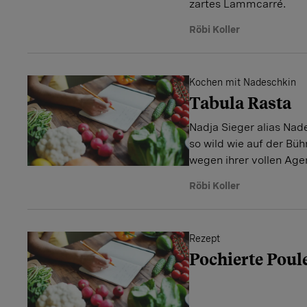
zartes Lammcarré.
Röbi Koller
Kochen mit Nadeschkin
Tabula Rasta
Nadja Sieger alias Nade
so wild wie auf der Büh
wegen ihrer vollen Age
Röbi Koller
Rezept
Pochierte Poul