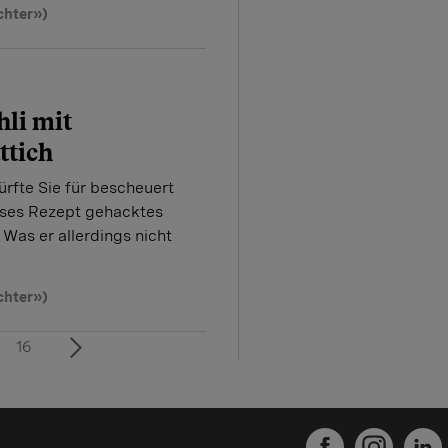
chter»)
li mit
ttich
ürfte Sie für bescheuert
ieses Rezept gehacktes
 Was er allerdings nicht
chter»)
16