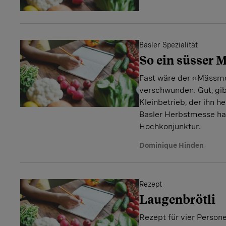
Basler Spezialität
So ein süsser 
Fast wäre der «Mässmo
verschwunden. Gut, gib
Kleinbetrieb, der ihn h
Basler Herbstmesse hat
Hochkonjunktur.
Dominique Hinden
Rezept
Laugenbrötli
Rezept für vier Person