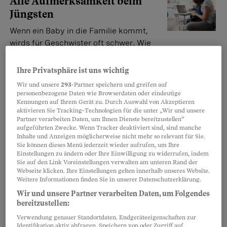
Alle Aufmerksamkeit beim
Jüngsten
Wenn ein Baby in die Familie kommt,
wirds für Geschwister oft schwer. Wie
können Eltern helfen?
Gabriele Herfort
Ihre Privatsphäre ist uns wichtig
Wir und unsere
293
-Partner speichern und greifen auf
personenbezogene Daten wie Browserdaten oder eindeutige
Kennungen auf Ihrem Gerät zu. Durch Auswahl von Akzeptieren
Babynahrung von Nestlé
aktivieren Sie Tracking-Technologien für die unter „Wir und unsere
Zuckerbomben im Schoppen
Partner verarbeiten Daten, um Ihnen Dienste bereitzustellen“
aufgeführten Zwecke. Wenn Tracker deaktiviert sind, sind manche
Nestlé vertreibt Nachtgetränke für
Inhalte und Anzeigen möglicherweise nicht mehr so relevant für Sie.
Sie können dieses Menü jederzeit wieder aufrufen, um Ihre
Kleinkinder – mit extrem hohem
Einstellungen zu ändern oder Ihre Einwilligung zu widerrufen, indem
Zuckeranteil.
Sie auf den Link Voreinstellungen verwalten am unteren Rand der
Webseite klicken. Ihre Einstellungen gelten innerhalb unseres Website.
Andrea Haefely
Weitere Informationen finden Sie in unserer Datenschutzerklärung.
Wir und unsere Partner verarbeiten Daten, um Folgendes
bereitzustellen:
Vornamen und ihre Vorurteile
Verwendung genauer Standortdaten. Endgeräteeigenschaften zur
Paula wird Ärztin, Jason ein
Identifikation aktiv abfragen. Speichern von oder Zugriff auf