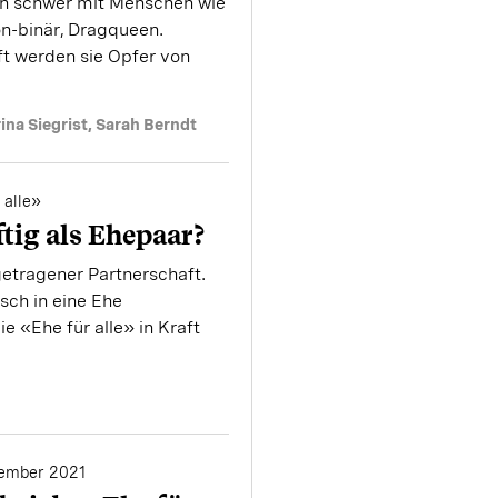
ich schwer mit Menschen wie
on-binär, Dragqueen.
ft werden sie Opfer von
ina Siegrist
,
Sarah Berndt
 alle»
ftig als Ehepaar?
getragener Partnerschaft.
sch in eine Ehe
e «Ehe für alle» in Kraft
ember 2021