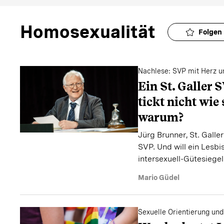
Homosexualität
Folgen
Nachlese: SVP mit Herz u
Ein St. Galler
tickt nicht wie 
warum?
Jürg Brunner, St. Galler
SVP. Und will ein Lesbi
intersexuell-Gütesiegel
Mario Güdel
Sexuelle Orientierung un