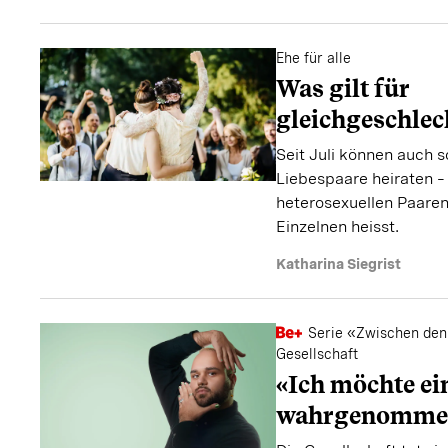
Ehe für alle
Was gilt für
gleichgeschlec
Seit Juli können auch 
Liebespaare heiraten –
heterosexuellen Paaren
Einzelnen heisst.
Katharina Siegrist
Serie «Zwischen den 
Gesellschaft
«Ich möchte ei
wahrgenomme