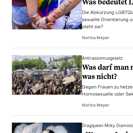
Was bedeutet
Die Abkürzung LGBTQIA
sexuelle Orientierung 
steht sie?
Norina Meyer
Antirassismusgesetz
Was darf man 
was nicht?
Gegen Frauen zu hetzen
Homosexuelle oder Sek
Norina Meyer
Dragqueen Milky Diamon