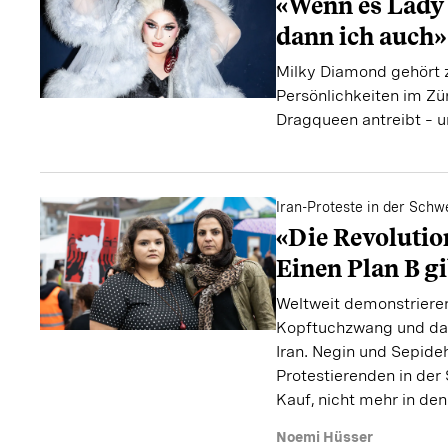
«Wenn es Lady 
dann ich auch»
Milky Diamond gehört z
Persönlichkeiten im Zü
Dragqueen antreibt – 
Iran-Proteste in der Schw
«Die Revolutio
Einen Plan B gi
Weltweit demonstrier
Kopftuchzwang und da
Iran. Negin und Sepide
Protestierenden in der
Kauf, nicht mehr in den
Noemi Hüsser