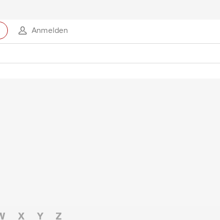
Anmelden
W
X
Y
Z