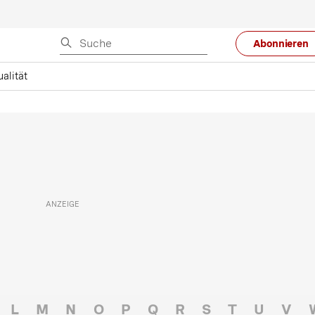
Abonnieren
alität
L
M
N
O
P
Q
R
S
T
U
V