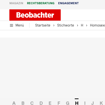
MAGAZIN
RECHTSBERATUNG
ENGAGEMENT
Menü
Startseite
Stichworte
H
Homosexu
A
B
C
D
E
F
G
H
I
J
K