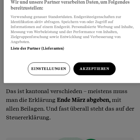
Wir und unsere Partner verarbeiten Daten, um Folgendes
bereitzustellen:
⎯ 2 ⎯
Verwendung genauer Standortdaten. Endgeräteeigenschaften zur
Identifikation aktiv abfragen. Speichern von oder Zugriff auf
Informationen auf einem Endgerät. Personalisierte Werbung und Inhalte,
Messung von Werbeleistung und der Performance von Inhalten,
Zielgruppenforschung sowie Entwicklung und Verbesserung von
Und wie lange habe ich
Angeboten.
Liste der Partner (Lieferanten)
Zeit für die
Steuerklärung?
EINSTELLUNGEN
AKZEPTIEREN
Das ist kantonal verschieden – meistens muss
man die Erklärung
Ende März abgeben,
mit
allen Beilagen. Und fast überall steht das auf der
Steuererklärung.