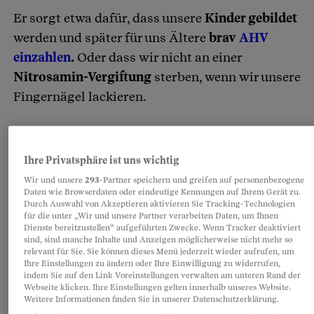
Er sorgt etwa dafür, dass unsere
Kinder gebildet
werden und später für uns Ältere
brav
AHV
einzahlen
.
Oder dass wir nicht an einer
Nitrosamin-Vergiftung
sterben, wenn wir unsere
Fingernägel lackieren.
Partnerinhalte
Ihre Privatsphäre ist uns wichtig
Wir und unsere
293
-Partner speichern und greifen auf personenbezogene
Daten wie Browserdaten oder eindeutige Kennungen auf Ihrem Gerät zu.
Durch Auswahl von Akzeptieren aktivieren Sie Tracking-Technologien
für die unter „Wir und unsere Partner verarbeiten Daten, um Ihnen
Dienste bereitzustellen“ aufgeführten Zwecke. Wenn Tracker deaktiviert
sind, sind manche Inhalte und Anzeigen möglicherweise nicht mehr so
relevant für Sie. Sie können dieses Menü jederzeit wieder aufrufen, um
Ihre Einstellungen zu ändern oder Ihre Einwilligung zu widerrufen,
indem Sie auf den Link Voreinstellungen verwalten am unteren Rand der
Webseite klicken. Ihre Einstellungen gelten innerhalb unseres Website.
Weitere Informationen finden Sie in unserer Datenschutzerklärung.