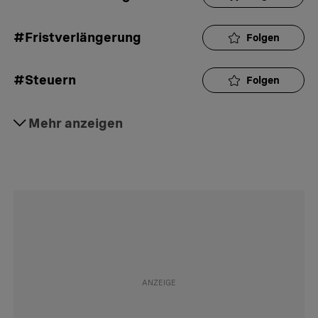
#Fristverlängerung
Folgen
#Steuern
Folgen
#Steuereinschätzung
Mehr anzeigen
Folgen
#Geld
Folgen
#Hesch gwüsst
Folgen
#Interaktion
Folgen
#Rat
Folgen