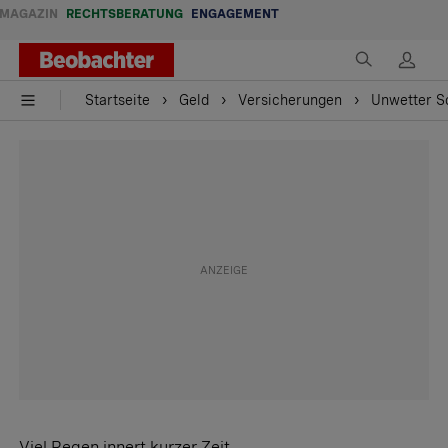
MAGAZIN
RECHTSBERATUNG
ENGAGEMENT
Startseite
Geld
Versicherungen
Unwetter S
Viel Regen innert kurzer Zeit