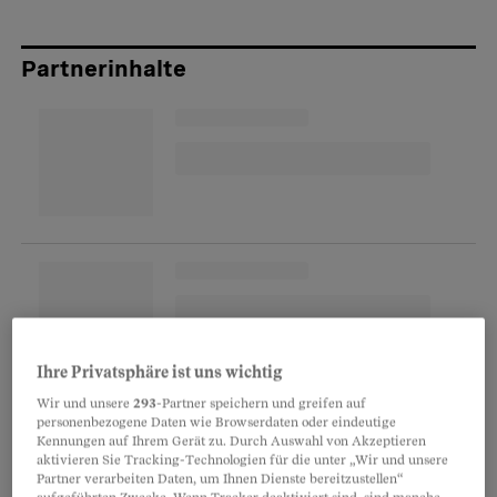
Partnerinhalte
Ihre Privatsphäre ist uns wichtig
Wir und unsere
293
-Partner speichern und greifen auf
Welche baulichen Einrichtungen genau gedeckt
personenbezogene Daten wie Browserdaten oder eindeutige
sind, ist in den Allgemeinen
Kennungen auf Ihrem Gerät zu. Durch Auswahl von Akzeptieren
aktivieren Sie Tracking-Technologien für die unter „Wir und unsere
Versicherungsbedingungen zur Police
Partner verarbeiten Daten, um Ihnen Dienste bereitzustellen“