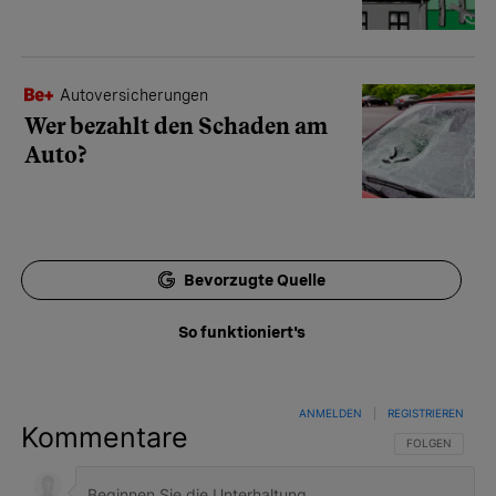
Autoversicherungen
Wer bezahlt den Schaden am
Auto?
Bevorzugte Quelle
So funktioniert's
ANMELDEN
|
REGISTRIEREN
Kommentare
FOLGE DIESER 
FOLGEN