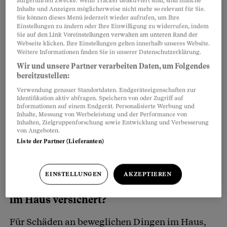
aufgeführten Zwecke. Wenn Tracker deaktiviert sind, sind manche
aufgezählt.
Inhalte und Anzeigen möglicherweise nicht mehr so relevant für Sie.
Sie können dieses Menü jederzeit wieder aufrufen, um Ihre
Einstellungen zu ändern oder Ihre Einwilligung zu widerrufen, indem
Sie auf den Link Voreinstellungen verwalten am unteren Rand der
Webseite klicken. Ihre Einstellungen gelten innerhalb unseres Website.
Verfügen alle Hauseigentümer über eine
Weitere Informationen finden Sie in unserer Datenschutzerklärung.
solche Versicherung?
Wir und unsere Partner verarbeiten Daten, um Folgendes
bereitzustellen:
Fast alle: In den meisten Kantonen ist die
Verwendung genauer Standortdaten. Endgeräteeigenschaften zur
Gebäudeversicherung obligatorisch
. Einzig in
Identifikation aktiv abfragen. Speichern von oder Zugriff auf
Informationen auf einem Endgerät. Personalisierte Werbung und
den Kantonen Tessin, Genf, Wallis sowie in
Inhalte, Messung von Werbeleistung und der Performance von
Inhalten, Zielgruppenforschung sowie Entwicklung und Verbesserung
Teilen von Appenzell Innerrhoden ist sie
von Angeboten.
freiwillig.
Liste der Partner (Lieferanten)
EINSTELLUNGEN
AKZEPTIEREN
Sind Gebrauchsgegenstände und Möbel
im Haus versichert?
Für Schäden an beweglichen Dingen im Haus,