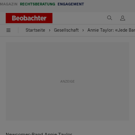
MAGAZIN
RECHTSBERATUNG
ENGAGEMENT
Startseite
Gesellschaft
Annie Taylor: «Jede Ban
Newcomer-Band Annie Taylor