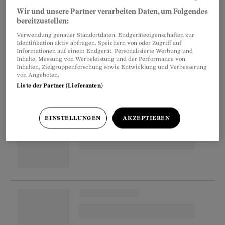
genauso am Herzen wie jene im Ausland. Aber
Wir und unsere Partner verarbeiten Daten, um Folgendes
bereitzustellen:
die Möglichkeiten hier sind begrenzt. Es gibt
Verwendung genauer Standortdaten. Endgeräteeigenschaften zur
zum Beispiel nicht unendlich viele
Identifikation aktiv abfragen. Speichern von oder Zugriff auf
Informationen auf einem Endgerät. Personalisierte Werbung und
Konzertlocations, die die passende Grösse und
Inhalte, Messung von Werbeleistung und der Performance von
musikalische Ausrichtung für uns haben.
Inhalten, Zielgruppenforschung sowie Entwicklung und Verbesserung
von Angeboten.
Liste der Partner (Lieferanten)
Partnerinhalte
EINSTELLUNGEN
AKZEPTIEREN