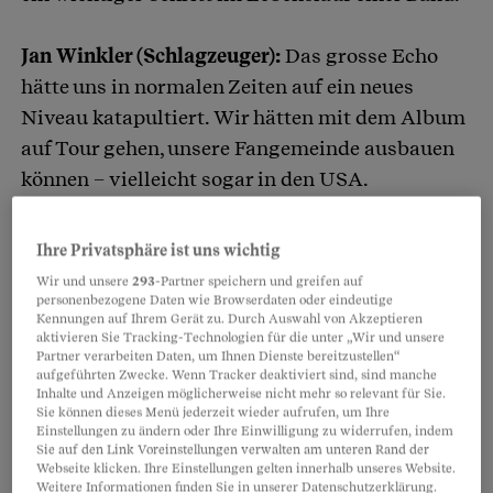
Jan Winkler (Schlagzeuger):
Das grosse Echo
hätte uns in normalen Zeiten auf ein neues
Niveau katapultiert. Wir hätten mit dem Album
auf Tour gehen, unsere Fangemeinde ausbauen
können – vielleicht sogar in den USA.
Jungi:
Konzerte spielen und Spass haben. Das ist
Ihre Privatsphäre ist uns wichtig
unser Ziel und unsere Lieblingsbeschäftigung.
Wir und unsere
293
-Partner speichern und greifen auf
Es ist ein Dämpfer, dass wir die Chancen auf
personenbezogene Daten wie Browserdaten oder eindeutige
Kennungen auf Ihrem Gerät zu. Durch Auswahl von Akzeptieren
Live-Auftritte, besonders im Ausland, nicht
aktivieren Sie Tracking-Technologien für die unter „Wir und unsere
Partner verarbeiten Daten, um Ihnen Dienste bereitzustellen“
wahrnehmen konnten. Aber es geht allen gleich.
aufgeführten Zwecke. Wenn Tracker deaktiviert sind, sind manche
Wir schauen nach vorn und freuen uns auf alles,
Inhalte und Anzeigen möglicherweise nicht mehr so relevant für Sie.
Sie können dieses Menü jederzeit wieder aufrufen, um Ihre
was noch kommt.
Einstellungen zu ändern oder Ihre Einwilligung zu widerrufen, indem
Sie auf den Link Voreinstellungen verwalten am unteren Rand der
Webseite klicken. Ihre Einstellungen gelten innerhalb unseres Website.
Mutter:
Die Fans in der Schweiz liegen uns
Weitere Informationen finden Sie in unserer Datenschutzerklärung.