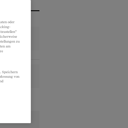
aten oder
acking-
tzustellen“
licherweise
stellungen zu
lten am
re
. Speichern
, Messung von
und