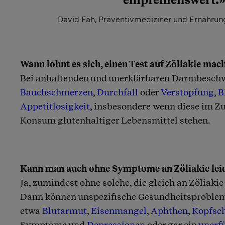
David Fäh, Präventivmediziner und Ernährun
Wann lohnt es sich, einen Test auf Zöliakie mac
Bei anhaltenden und unerklärbaren Darmbesch
Bauchschmerzen
,
Durchfall
oder
Verstopfung
,
B
Appetitlosigkeit
, insbesondere wenn diese im
Konsum glutenhaltiger Lebensmittel stehen.
Kann man auch ohne Symptome an Zöliakie lei
Ja, zumindest ohne solche, die gleich an Zöliaki
Dann können unspezifische Gesundheitsprobleme
etwa
Blutarmut
,
Eisenmangel
,
Aphthen
,
Kopfsc
Symptome und
Depressionen
oder gar ein
unerf