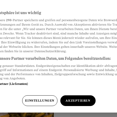
ingend
atsphäre ist uns wichtig
Partnerinhalte
sere
293
-Partner speichern und greifen auf personenbezogene Daten wie Browserd
Kennungen auf Ihrem Gerät zu. Durch Auswahl von Akzeptieren aktivieren Sie Tr
n für die unter „Wir und unsere Partner verarbeiten Daten, um Ihnen Dienste berei
n Zwecke. Wenn Tracker deaktiviert sind, sind manche Inhalte und Anzeigen mög
, riskiert
so relevant für Sie. Sie können dieses Menü jederzeit wieder aufrufen, um Ihre Ein
ner David Fäh.
 Ihre Einwilligung zu widerrufen, indem Sie auf den Link Voreinstellungen verwa
d der Webseite klicken. Ihre Einstellungen gelten innerhalb unseres Website. Weite
sorgen.
en finden Sie in unserer Datenschutzerklärung.
nsere Partner verarbeiten Daten, um Folgendes bereitzustellen:
genauer Standortdaten. Endgeräteeigenschaften zur Identifikation aktiv abfragen
griff auf Informationen auf einem Endgerät. Personalisierte Werbung und Inhalte
ung und der Performance von Inhalten, Zielgruppenforschung sowie Entwicklung 
ng von Angeboten.
artner (Lieferanten)
EINSTELLUNGEN
AKZEPTIEREN