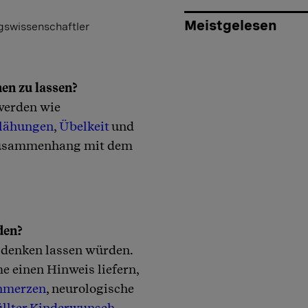
Meistgelesen
gswissenschaftler
hen zu lassen?
werden wie
lähungen
,
Übelkeit
und
 Zusammenhang mit dem
den?
e denken lassen würden.
 einen Hinweis liefern,
hmerzen
, neurologische
üllter Kinderwunsch
.