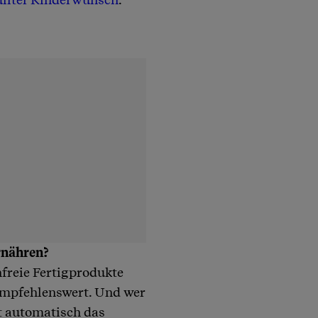
ernähren?
nfreie Fertigprodukte
 empfehlenswert. Und wer
t automatisch das