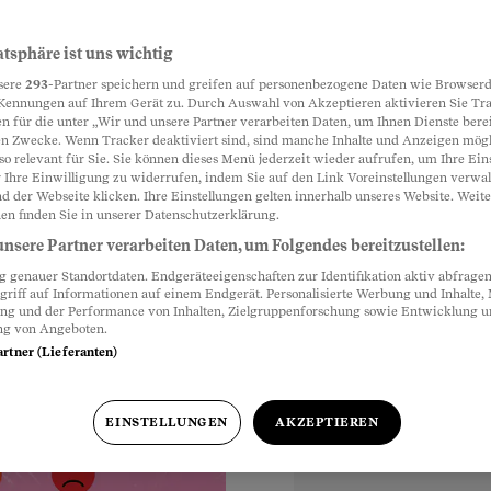
t speziell
atsphäre ist uns wichtig
Partnerinhalte
sere
293
-Partner speichern und greifen auf personenbezogene Daten wie Browserd
Kennungen auf Ihrem Gerät zu. Durch Auswahl von Akzeptieren aktivieren Sie Tr
n für die unter „Wir und unsere Partner verarbeiten Daten, um Ihnen Dienste berei
n Zwecke. Wenn Tracker deaktiviert sind, sind manche Inhalte und Anzeigen mög
ashing: Die grössten
so relevant für Sie. Sie können dieses Menü jederzeit wieder aufrufen, um Ihre Ein
menten – und wie man
 Ihre Einwilligung zu widerrufen, indem Sie auf den Link Voreinstellungen verwa
d der Webseite klicken. Ihre Einstellungen gelten innerhalb unseres Website. Weite
en finden Sie in unserer Datenschutzerklärung.
nsere Partner verarbeiten Daten, um Folgendes bereitzustellen:
genauer Standortdaten. Endgeräteeigenschaften zur Identifikation aktiv abfragen
griff auf Informationen auf einem Endgerät. Personalisierte Werbung und Inhalte
ung und der Performance von Inhalten, Zielgruppenforschung sowie Entwicklung 
ng von Angeboten.
Uhr
artner (Lieferanten)
EINSTELLUNGEN
AKZEPTIEREN