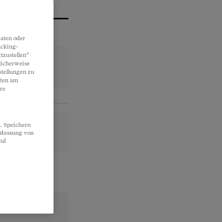
aten oder
acking-
tzustellen“
licherweise
stellungen zu
lten am
re
. Speichern
, Messung von
und