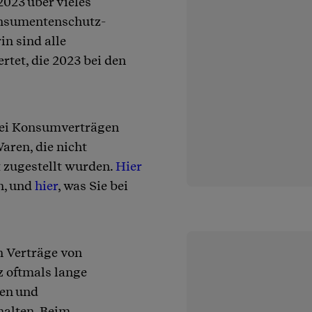
023 über vieles
Konsumentenschutz-
in sind alle
et, die 2023 bei den
bei Konsumverträgen
aren, die nicht
t zugestellt wurden.
Hier
n, und
hier
, was Sie bei
h Verträge von
z oftmals lange
gen und
alten. Beim