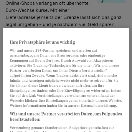
Online-Shops verlangen oft überhöhte
Euro-Wechselkurse. Mit einer
Lieferadresse jenseits der Grenze lässt sich das ganz
legal umgehen – und je nachdem viel Geld sparen.
Martin Müller
Ihre Privatsphäre ist uns wichtig
Wir und unsere
293
-Partner speichern und greifen auf
Pfefferspray
personenbezogene Daten wie Browserdaten oder eindeutige
Kein Waffenschein nötig?
Kennungen auf Ihrem Gerät zu. Durch Auswahl von Akzeptieren
aktivieren Sie Tracking-Technologien für die unter „Wir und unsere
Frage: Beim Surfen im Internet bin ich
Partner verarbeiten Daten, um Ihnen Dienste bereitzustellen“
aufgeführten Zwecke. Wenn Tracker deaktiviert sind, sind manche
kürzlich auf ein Angebot für
Inhalte und Anzeigen möglicherweise nicht mehr so relevant für Sie.
Pfeffersprays gestossen. Darf man
Sie können dieses Menü jederzeit wieder aufrufen, um Ihre
Einstellungen zu ändern oder Ihre Einwilligung zu widerrufen, indem
diese Sprays einfach so bestellen, oder braucht es
Sie auf den Link Voreinstellungen verwalten am unteren Rand der
dafür eine Bewilligung?
Webseite klicken. Ihre Einstellungen gelten innerhalb unseres Website.
Weitere Informationen finden Sie in unserer Datenschutzerklärung.
Doris Huber
Wir und unsere Partner verarbeiten Daten, um Folgendes
bereitzustellen:
Verwendung genauer Standortdaten. Endgeräteeigenschaften zur
Versandhandel