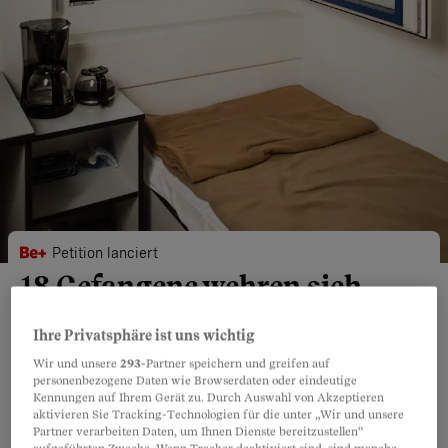
Petition lanciert
18 Gefangene wehren sich
gegen «Therapiezwang»
Ihre Privatsphäre ist uns wichtig
Ein früherer Amtsdirektor bezeichnet die umstrittene
Wir und unsere
293
-Partner speichern und greifen auf
personenbezogene Daten wie Browserdaten oder eindeutige
Praxis im Gefängnis Pöschwies als «subtile Nötigung»,
Kennungen auf Ihrem Gerät zu. Durch Auswahl von Akzeptieren
ein Anwalt als «rechtsstaatlich bedenklich» und eine
aktivieren Sie Tracking-Technologien für die unter „Wir und unsere
Partner verarbeiten Daten, um Ihnen Dienste bereitzustellen“
Professorin als «Eingriff in die persönliche Freiheit».