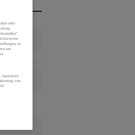
aten oder
acking-
tzustellen“
licherweise
stellungen zu
lten am
re
. Speichern
, Messung von
und