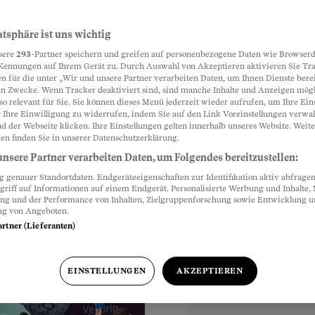
erlaubt ist
atsphäre ist uns wichtig
Partnerinhalte
sere
293
-Partner speichern und greifen auf personenbezogene Daten wie Browserd
Kennungen auf Ihrem Gerät zu. Durch Auswahl von Akzeptieren aktivieren Sie Tr
n für die unter „Wir und unsere Partner verarbeiten Daten, um Ihnen Dienste berei
n Zwecke. Wenn Tracker deaktiviert sind, sind manche Inhalte und Anzeigen mög
oder in die Nacht. Der
so relevant für Sie. Sie können dieses Menü jederzeit wieder aufrufen, um Ihre Ein
en gilt, wie laut man
 Ihre Einwilligung zu widerrufen, indem Sie auf den Link Voreinstellungen verwa
d der Webseite klicken. Ihre Einstellungen gelten innerhalb unseres Website. Weite
rgen die Arbeit
en finden Sie in unserer Datenschutzerklärung.
nsere Partner verarbeiten Daten, um Folgendes bereitzustellen:
genauer Standortdaten. Endgeräteeigenschaften zur Identifikation aktiv abfragen
griff auf Informationen auf einem Endgerät. Personalisierte Werbung und Inhalte
ung und der Performance von Inhalten, Zielgruppenforschung sowie Entwicklung 
ng von Angeboten.
artner (Lieferanten)
hr
EINSTELLUNGEN
AKZEPTIEREN