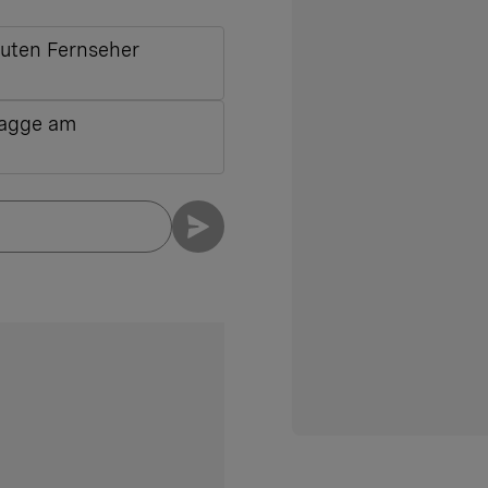
auten Fernseher
flagge am