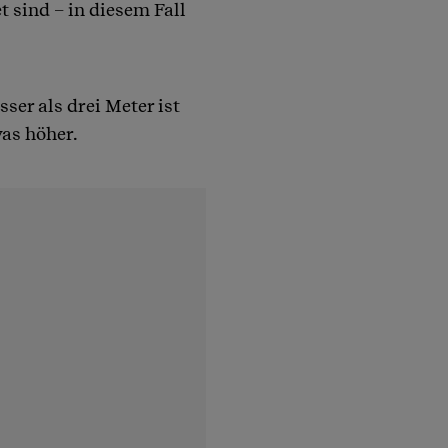
sind – in diesem Fall
ser als drei Meter ist
as höher.