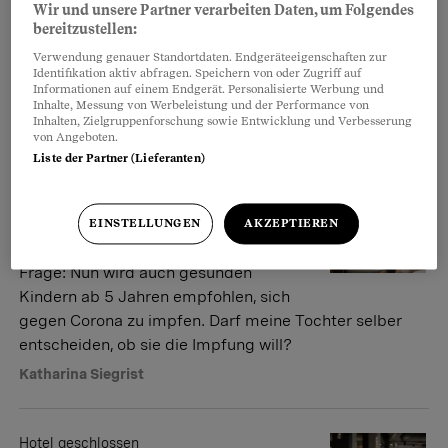
Wir und unsere Partner verarbeiten Daten, um Folgendes
des Coronavirus das Ende der Pandemie
bereitzustellen:
näherbringen? Hinweise in den letzten Tagen und
Verwendung genauer Standortdaten. Endgeräteeigenschaften zur
Wochen geben Anlass für vorsichtigen Optimismus.
Identifikation aktiv abfragen. Speichern von oder Zugriff auf
Doch es sind noch einige Hürden zu bewältigen.
Informationen auf einem Endgerät. Personalisierte Werbung und
Inhalte, Messung von Werbeleistung und der Performance von
Frederik Jötten
Inhalten, Zielgruppenforschung sowie Entwicklung und Verbesserung
von Angeboten.
Liste der Partner (Lieferanten)
Covid-Kinderimpfung
Dürfen Minderjährige selbst
EINSTELLUNGEN
AKZEPTIEREN
entscheiden?
Frage: Nun wird auch gesunden
Kindern ab 5 Jahren empfohlen, sich
gegen Corona zu impfen. Darf meine Tochter selber
entscheiden, ob sie die Impfung will?
Katharina Siegrist
Hotel geschlossen