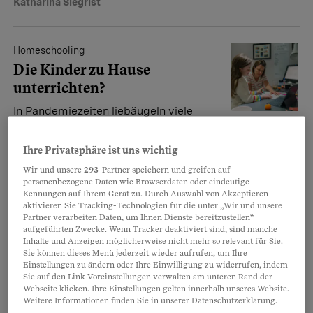
Katharina Siegrist
Homeschooling
Die Kinder zu Hause
unterrichten?
In Pandemiezeiten liebäugeln viele
Eltern mit dem Homeschooling.
Erlaubt ist es nicht überall – und damit es gelingt, muss
Ihre Privatsphäre ist uns wichtig
man vieles sehr gut planen.
Wir und unsere
293
-Partner speichern und greifen auf
Corinne Strebel Schlatter
personenbezogene Daten wie Browserdaten oder eindeutige
Kennungen auf Ihrem Gerät zu. Durch Auswahl von Akzeptieren
aktivieren Sie Tracking-Technologien für die unter „Wir und unsere
Partner verarbeiten Daten, um Ihnen Dienste bereitzustellen“
Coronavirus
aufgeführten Zwecke. Wenn Tracker deaktiviert sind, sind manche
Inhalte und Anzeigen möglicherweise nicht mehr so relevant für Sie.
Weshalb Omikron die
Sie können dieses Menü jederzeit wieder aufrufen, um Ihre
Pandemie beenden könnte
Einstellungen zu ändern oder Ihre Einwilligung zu widerrufen, indem
Sie auf den Link Voreinstellungen verwalten am unteren Rand der
Kann ausgerechnet die
Webseite klicken. Ihre Einstellungen gelten innerhalb unseres Website.
Weitere Informationen finden Sie in unserer Datenschutzerklärung.
hochansteckende Omikron-Variante