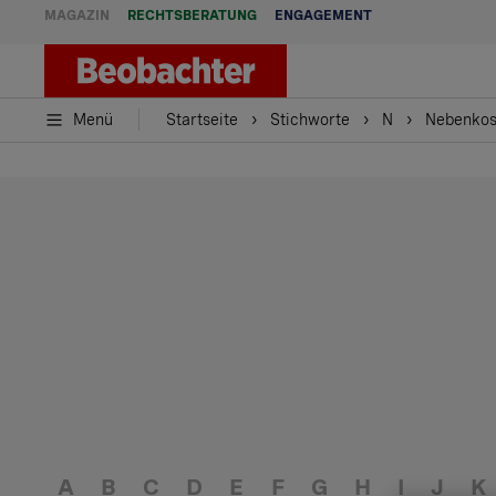
MAGAZIN
RECHTSBERATUNG
ENGAGEMENT
Menü
Startseite
Stichworte
N
Nebenkos
A
B
C
D
E
F
G
H
I
J
K