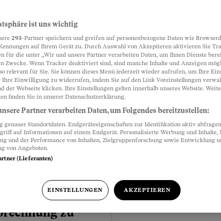
atsphäre ist uns wichtig
sere
293
-Partner speichern und greifen auf personenbezogene Daten wie Browserd
Kennungen auf Ihrem Gerät zu. Durch Auswahl von Akzeptieren aktivieren Sie Tr
n für die unter „Wir und unsere Partner verarbeiten Daten, um Ihnen Dienste berei
n Zwecke. Wenn Tracker deaktiviert sind, sind manche Inhalte und Anzeigen mög
so relevant für Sie. Sie können dieses Menü jederzeit wieder aufrufen, um Ihre Ein
 Ihre Einwilligung zu widerrufen, indem Sie auf den Link Voreinstellungen verwa
 Neben­kosten­
d der Webseite klicken. Ihre Einstellungen gelten innerhalb unseres Website. Weite
Meistgelesen
ht längst
en finden Sie in unserer Datenschutzerklärung.
nsere Partner verarbeiten Daten, um Folgendes bereitzustellen:
?
genauer Standortdaten. Endgeräteeigenschaften zur Identifikation aktiv abfragen
nkosten a conto. Aber es
griff auf Informationen auf einem Endgerät. Personalisierte Werbung und Inhalte
ung und der Performance von Inhalten, Zielgruppenforschung sowie Entwicklung 
ng. Was muss ich tun?
ng von Angeboten.
artner (Lieferanten)
EINSTELLUNGEN
AKZEPTIEREN
brechnung zu