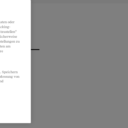
aten oder
acking-
tzustellen“
licherweise
stellungen zu
lten am
re
. Speichern
, Messung von
und