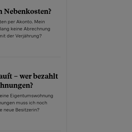
n Nebenkosten?
ten per Akonto. Mein
elang keine Abrechnung
mit der Verjährung?
uft – wer bezahlt
echnungen?
meine Eigentums­wohnung
nungen muss ich noch
e neue Besitzerin?