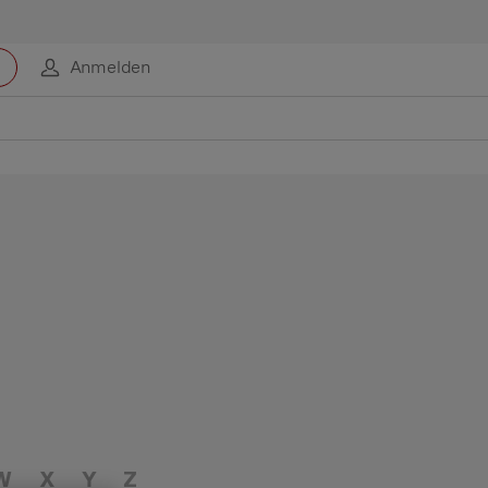
Anmelden
W
X
Y
Z