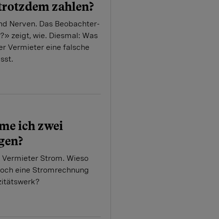
 trotzdem zahlen?
und Nerven. Das Beobachter-
» zeigt, wie. Diesmal: Was
er Vermieter eine falsche
sst.
e ich zwei
gen?
m Ver­mieter Strom. Wieso
 noch eine Stromrechnung
zitätswerk?