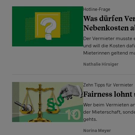
Hotline-Frage
Was dürfen Ver
Nebenkosten a
Der Vermieter musste 
und will die Kosten da
Mieterinnen geltend ma
Nathalie Hirsiger
Zehn Tipps für Vermieter
Fairness lohnt 
Wer beim Vermieten anst
der Mieterschaft, sonde
gehts.
Norina Meyer