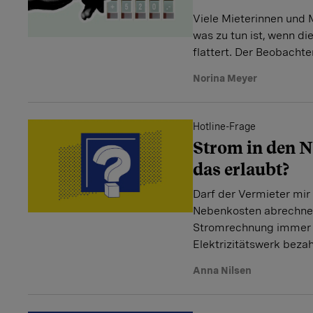
Viele Mieterinnen und M
was zu tun ist, wenn d
flattert. Der Beobachter
Norina Meyer
Hotline-Frage
Strom in den N
das erlaubt?
Darf der Vermieter mir
Nebenkosten abrechnen
Stromrechnung immer 
Elektrizitätswerk bezah
Anna Nilsen