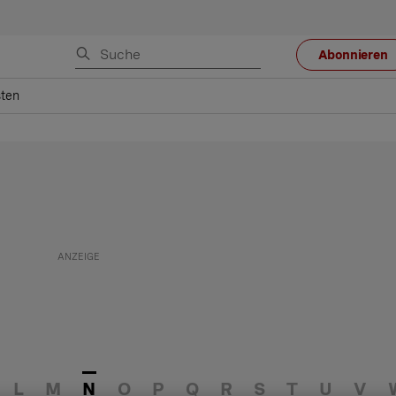
Abonnieren
ten
L
M
N
O
P
Q
R
S
T
U
V