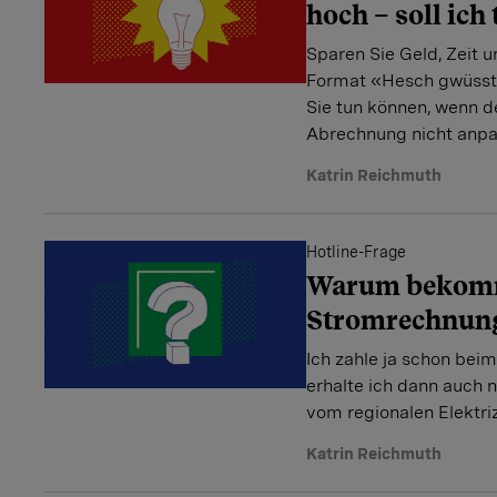
hoch – soll ich
Sparen Sie Geld, Zeit 
Format «Hesch gwüsst?
Sie tun können, wenn d
Abrechnung nicht anpa
Katrin Reichmuth
Hotline-Frage
Warum bekomm
Stromrechnun
Ich zahle ja schon bei
erhalte ich dann auch
vom regionalen ­Elektri
Katrin Reichmuth