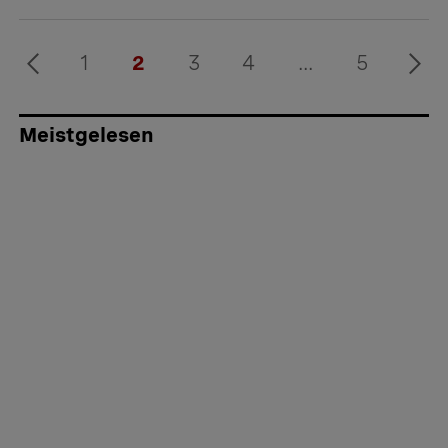
1
2
3
4
...
5
Meistgelesen