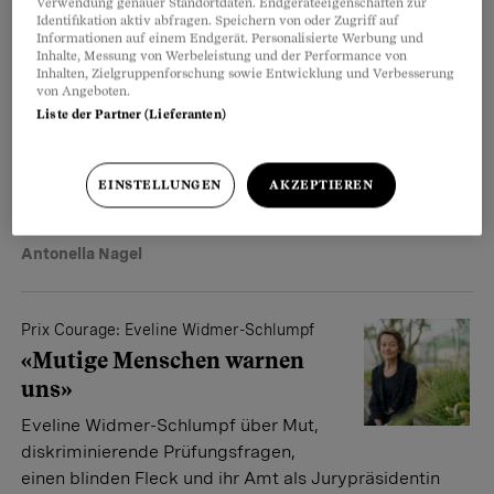
Verwendung genauer Standortdaten. Endgeräteeigenschaften zur
Identifikation aktiv abfragen. Speichern von oder Zugriff auf
Informationen auf einem Endgerät. Personalisierte Werbung und
Inhalte, Messung von Werbeleistung und der Performance von
Gleichstellungsrecht
Inhalten, Zielgruppenforschung sowie Entwicklung und Verbesserung
von Angeboten.
Diskriminierte Ärztin
Liste der Partner (Lieferanten)
gewinnt erneut vor Gericht
Was der Gerichtsentscheid im Fall der
EINSTELLUNGEN
AKZEPTIEREN
Ärztin Natalie Urwyler für das
Gleichstellungsrecht bedeutet.
Antonella Nagel
Prix Courage: Eveline Widmer-Schlumpf
«Mutige Menschen warnen
uns»
Eveline Widmer-Schlumpf über Mut,
diskriminierende Prüfungsfragen,
einen blinden Fleck und ihr Amt als Jurypräsidentin