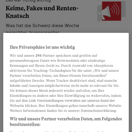
Das war richtig wichtig
Keime, Fakes und Renten-
Knatsch
Was hat die Schweiz diese Woche
gerechter, transparenter,
fortschrittlicher gemacht? Und wo gings eher
rückwärts? Der Nachrichtenüberblick des Beobachters.
Ihre Privatsphäre ist uns wichtig
Oliver Fuchs
,
Sarah Serafini
Wir und unsere
293
-Partner speichern und greifen auf
personenbezogene Daten wie Browserdaten oder eindeutige
Kennungen auf Ihrem Gerät zu. Durch Auswahl von Akzeptieren
aktivieren Sie Tracking-Technologien für die unter „Wir und unsere
Das war richtig wichtig
Partner verarbeiten Daten, um Ihnen Dienste bereitzustellen“
aufgeführten Zwecke. Wenn Tracker deaktiviert sind, sind manche
Lobby, Bergrutsch,
Inhalte und Anzeigen möglicherweise nicht mehr so relevant für Sie.
Schmerztabletten
Sie können dieses Menü jederzeit wieder aufrufen, um Ihre
Einstellungen zu ändern oder Ihre Einwilligung zu widerrufen, indem
Was hat die Schweiz diese Woche
Sie auf den Link Voreinstellungen verwalten am unteren Rand der
Webseite klicken. Ihre Einstellungen gelten innerhalb unseres Website.
gerechter, transparenter,
Weitere Informationen finden Sie in unserer Datenschutzerklärung.
fortschrittlicher gemacht? Und wo gings eher
Wir und unsere Partner verarbeiten Daten, um Folgendes
rückwärts? Der Nachrichtenüberblick des Beobachters.
bereitzustellen:
Oliver Fuchs
,
Antonella Nagel
,
Sarah Serafini