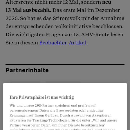
Altersrente nicht mehr 12 Mal, sondern
neu
13 Mal ausbezahlt.
Das erste Mal im Dezember
2026. So hat es das Stimmvolk mit der Annahme
der entsprechenden Volksinitiative beschlossen.
Die wichtigsten Fragen zur 13. AHV-Rente lesen
Sie in diesem
Beobachter-Artikel
.
Partnerinhalte
Ihre Privatsphäre ist uns wichtig
Wir und unsere
293
-Partner speichern und greifen auf
personenbezogene Daten wie Browserdaten oder eindeutige
Kennungen auf Ihrem Gerät zu. Durch Auswahl von Akzeptieren
aktivieren Sie Tracking-Technologien für die unter „Wir und unsere
Partner verarbeiten Daten, um Ihnen Dienste bereitzustellen“