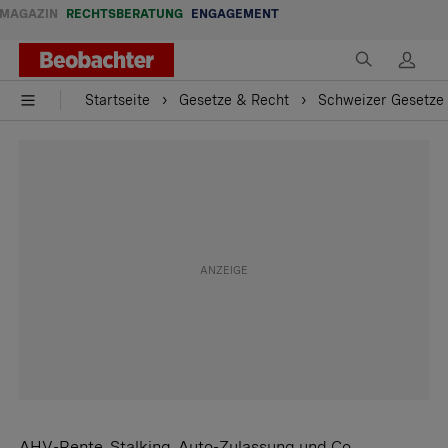
MAGAZIN
RECHTSBERATUNG
ENGAGEMENT
Startseite
Gesetze & Recht
Schweizer Gesetze 
AHV-Rente, Stalking, Auto-Zulassung und Co.