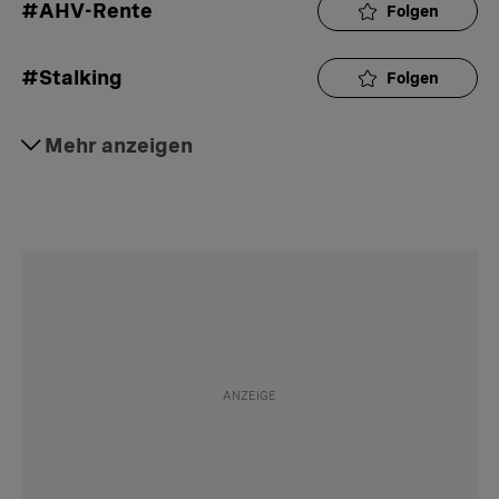
#AHV-Rente
Folgen
#Stalking
Folgen
#Hauskauf
Mehr anzeigen
Folgen
#Betreibung
Folgen
#Steuerabzüge
Folgen
#Krankenkassenprämien
Folgen
#Teuerung
Folgen
#Stromkosten
Folgen