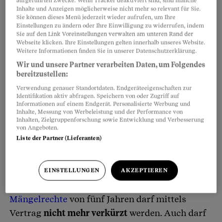
aufgeführten Zwecke. Wenn Tracker deaktiviert sind, sind manche
Inhalte und Anzeigen möglicherweise nicht mehr so relevant für Sie.
Sie können dieses Menü jederzeit wieder aufrufen, um Ihre
Einstellungen zu ändern oder Ihre Einwilligung zu widerrufen, indem
Sie auf den Link Voreinstellungen verwalten am unteren Rand der
Webseite klicken. Ihre Einstellungen gelten innerhalb unseres Website.
Hauskauf: Längere Rügefrist und
Weitere Informationen finden Sie in unserer Datenschutzerklärung.
Nachbesserung
Wir und unsere Partner verarbeiten Daten, um Folgendes
bereitzustellen:
Wer im neuen Jahr ein
Haus oder eine Wohnung
Verwendung genauer Standortdaten. Endgeräteeigenschaften zur
Identifikation aktiv abfragen. Speichern von oder Zugriff auf
kauft
oder umbaut, hat mehr Rechte. Mängel
Informationen auf einem Endgerät. Personalisierte Werbung und
Inhalte, Messung von Werbeleistung und der Performance von
müssen nämlich nicht mehr «sofort» reklamiert
Inhalten, Zielgruppenforschung sowie Entwicklung und Verbesserung
werden.
Neu
hat man
60 Tage
Zeit dafür. Die
von Angeboten.
Liste der Partner (Lieferanten)
Frist kann auch im Vertrag
nicht verkürzt
werden.
EINSTELLUNGEN
AKZEPTIEREN
Die gesetzliche
Verjährungsfrist für die
Mängelrechte
von fünf Jahren darf mittels
Vertrag
nicht mehr verkürzt
werden. Auch darf