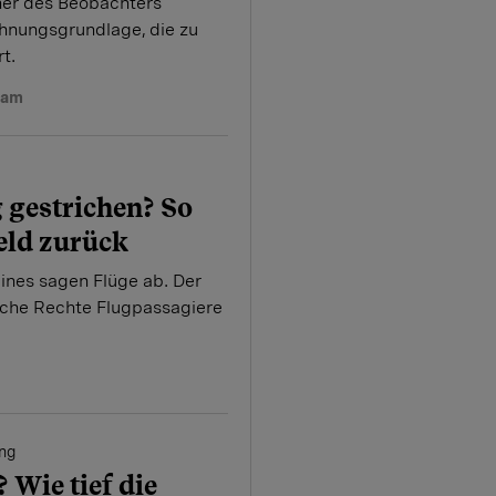
er des Beobachters
chnungsgrundlage, die zu
t.
eam
 gestrichen? So
Geld zurück
rlines sagen Flüge ab. Der
lche Rechte Flugpassagiere
ng
Wie tief die