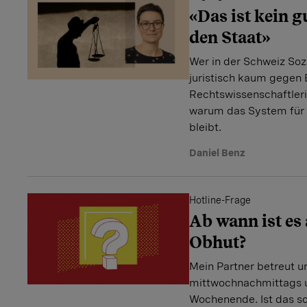
«Das ist kein g
den Staat»
Wer in der Schweiz Sozi
juristisch kaum gegen 
Rechtswissenschaftleri
warum das System für 
bleibt.
Daniel Benz
Hotline-Frage
Ab wann ist es
Obhut?
Mein Partner betreut un
mittwochnachmittags u
Wochenende. Ist das sc