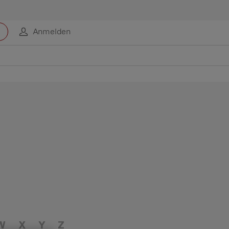
Anmelden
W
X
Y
Z