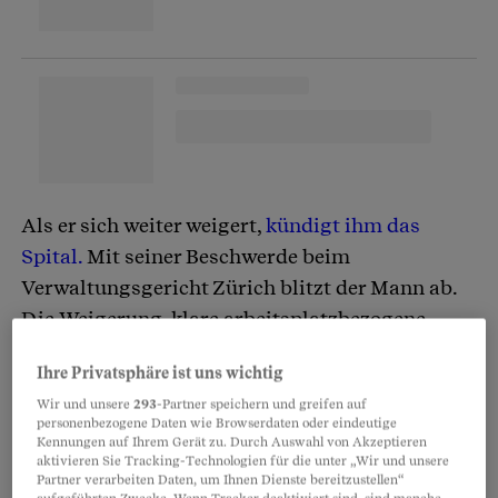
Als er sich weiter weigert,
kündigt ihm das
Spital.
Mit seiner Beschwerde beim
Verwaltungsgericht Zürich blitzt der Mann ab.
Die Weigerung, klare arbeitsplatzbezogene
Weisungen zur Hygiene zu befolgen, sei
ein
Ihre Privatsphäre ist uns wichtig
sachlicher Kündigungsgrund,
so das Gericht.
Wir und unsere
293
-Partner speichern und greifen auf
Entscheidend war auch, dass die religiöse
personenbezogene Daten wie Browserdaten oder eindeutige
Kleidung nicht per se verboten war, das Spital
Kennungen auf Ihrem Gerät zu. Durch Auswahl von Akzeptieren
aktivieren Sie Tracking-Technologien für die unter „Wir und unsere
Alternativen angeboten und den Angestellten
Partner verarbeiten Daten, um Ihnen Dienste bereitzustellen“