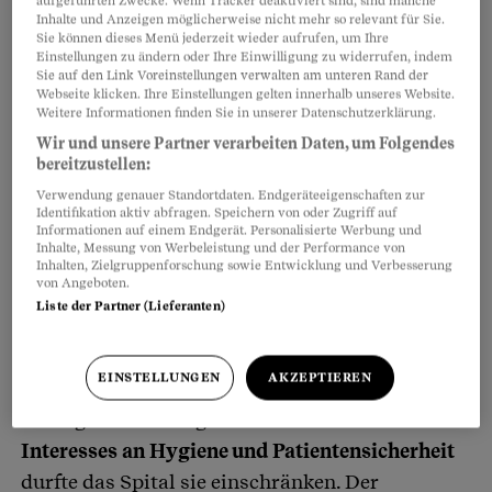
aufgeführten Zwecke. Wenn Tracker deaktiviert sind, sind manche
gemahnt hat.
Inhalte und Anzeigen möglicherweise nicht mehr so relevant für Sie.
Sie können dieses Menü jederzeit wieder aufrufen, um Ihre
Einstellungen zu ändern oder Ihre Einwilligung zu widerrufen, indem
Sie auf den Link Voreinstellungen verwalten am unteren Rand der
Webseite klicken. Ihre Einstellungen gelten innerhalb unseres Website.
Weitere Informationen finden Sie in unserer Datenschutzerklärung.
Wir und unsere Partner verarbeiten Daten, um Folgendes
bereitzustellen:
Verwendung genauer Standortdaten. Endgeräteeigenschaften zur
Identifikation aktiv abfragen. Speichern von oder Zugriff auf
Informationen auf einem Endgerät. Personalisierte Werbung und
Inhalte, Messung von Werbeleistung und der Performance von
Inhalten, Zielgruppenforschung sowie Entwicklung und Verbesserung
von Angeboten.
Liste der Partner (Lieferanten)
Das Grundrecht der Religionsfreiheit schütze
EINSTELLUNGEN
AKZEPTIEREN
zwar die Freiheit, religiös motivierte Symbole
zu tragen. Doch wegen des öffentlichen
Interesses an Hygiene und Patientensicherheit
durfte das Spital sie einschränken. Der