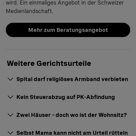
wird. Ein einmaliges Angebot in der Schweizer
Medienlandschaft.
Mehr zum Beratungsangebot
Weitere Gerichtsurteile
Spital darf religiöses Armband verbieten
Kein Steuerabzug auf PK-Abfindung
Ein Mann arbeitet seit 2017 beim Unispital Zürich
in der Hotellerie mit direktem Kontakt zu den
Patienten. Er nimmt Bestellungen auf und serviert
Zwei Häuser – doch wo ist der Wohnsitz?
Kurz vor ihrem 58. Geburtstag
verlor eine im
Mahlzeiten und Getränke. Ab 2024 trägt er am
Kanton Basel-Landschaft wohnhafte Frau ihre
rechten Handgelenk
einen roten Kautuka-
Stelle. Sie werde
sich frühpensionieren lassen
,
Selbst Mama kann nicht am Urteil rütteln
Jahrzehntelang lebte ein vermögendes Zürcher